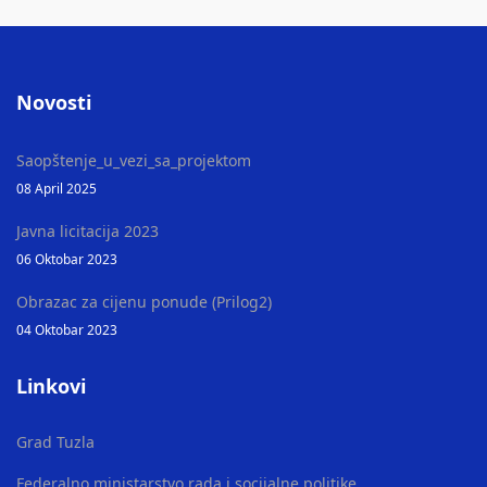
Novosti
Saopštenje_u_vezi_sa_projektom
08 April 2025
Javna licitacija 2023
06 Oktobar 2023
Obrazac za cijenu ponude (Prilog2)
04 Oktobar 2023
Linkovi
Grad Tuzla
Federalno ministarstvo rada i socijalne politike