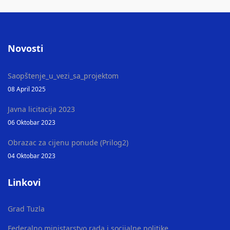
Novosti
Saopštenje_u_vezi_sa_projektom
08 April 2025
Javna licitacija 2023
06 Oktobar 2023
Obrazac za cijenu ponude (Prilog2)
04 Oktobar 2023
Linkovi
Grad Tuzla
Federalno ministarstvo rada i socijalne politike