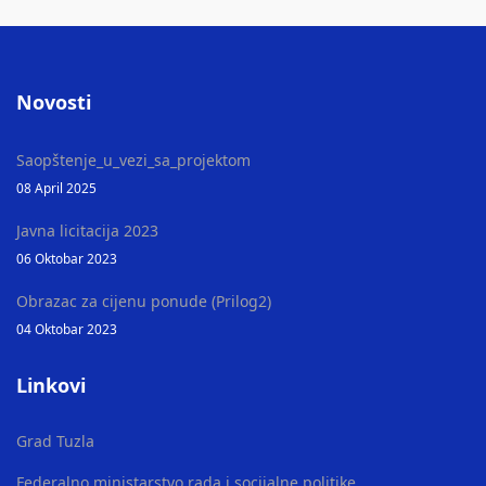
Novosti
Saopštenje_u_vezi_sa_projektom
08 April 2025
Javna licitacija 2023
06 Oktobar 2023
Obrazac za cijenu ponude (Prilog2)
04 Oktobar 2023
Linkovi
Grad Tuzla
Federalno ministarstvo rada i socijalne politike