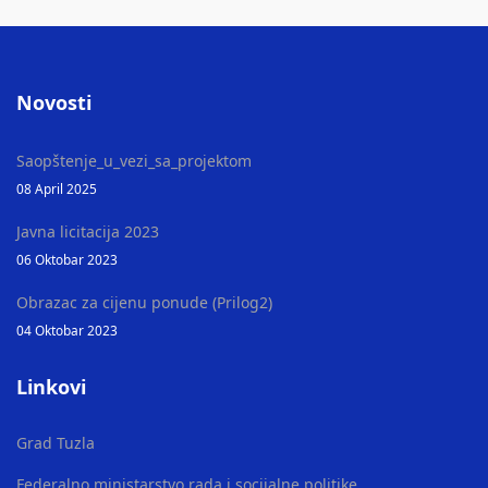
Novosti
Saopštenje_u_vezi_sa_projektom
08 April 2025
Javna licitacija 2023
06 Oktobar 2023
Obrazac za cijenu ponude (Prilog2)
04 Oktobar 2023
Linkovi
Grad Tuzla
Federalno ministarstvo rada i socijalne politike