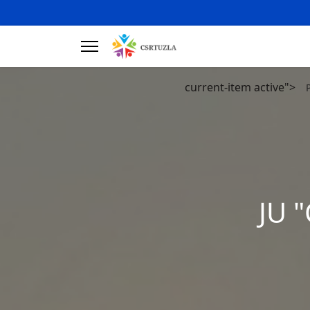
current-item active">
JU "