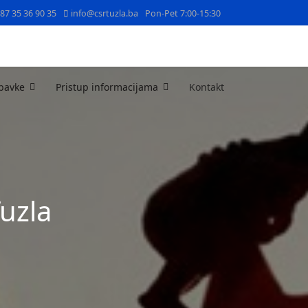
387 35 36 90 35
info@csrtuzla.ba
Pon-Pet 7:00-15:30
bavke
Pristup informacijama
Kontakt
Tuzla