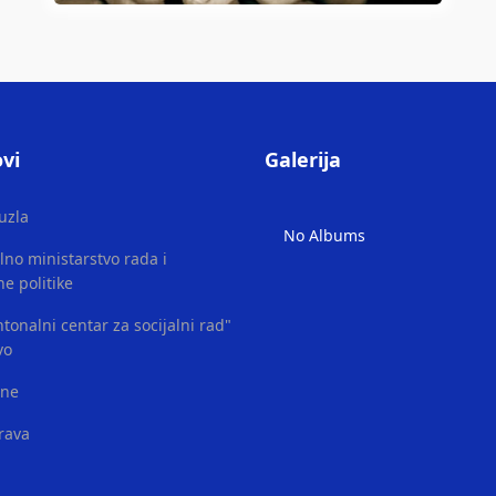
vi
Galerija
uzla
No Albums
lno ministarstvo rada i
ne politike
tonalni centar za socijalni rad"
vo
ene
rava