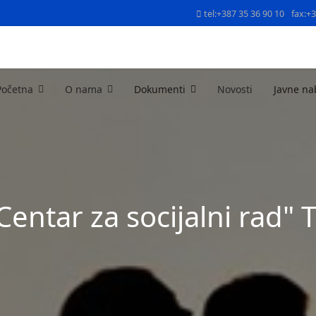
tel:+387 35 36 90 10
fax:+
Početna
O nama
Dokumenti
Novosti
Javne na
Centar za socijalni rad" 