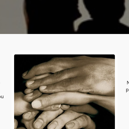
e
N
p
ou