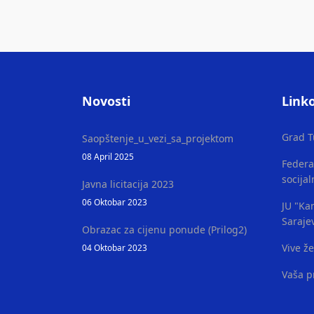
Novosti
Linko
Grad T
Saopštenje_u_vezi_sa_projektom
08 April 2025
Federa
socijal
Javna licitacija 2023
06 Oktobar 2023
JU "Kan
Saraje
Obrazac za cijenu ponude (Prilog2)
Vive ž
04 Oktobar 2023
Vaša p